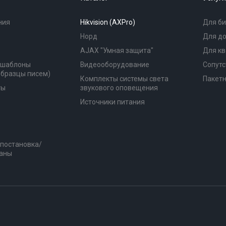
ния
Hikvision (AXPro)
Для би
Норд
Для д
AJAX "Умная защита"
Для к
(шаблоны
Видеооборудование
Сопутс
образцы писем)
Комплекты системы света
Пакет
ты
звукового оповещения
Источники питания
 постановка/
раны
79627595503