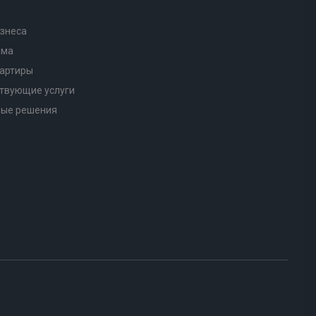
знеса
ома
вартиры
твующие услуги
ные решения