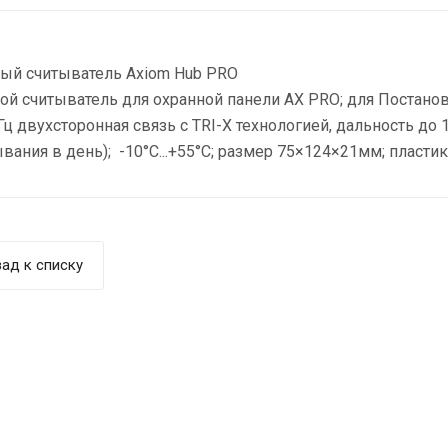
ый считыватель Axiom Hub PRO
й считыватель для охранной панели AX PRO; для Постановл
Гц двухсторонная связь с TRI-X технологией, дальность до 1
ывания в день); -10°C...+55°C; размер 75×124×21мм; пластик
ад к списку