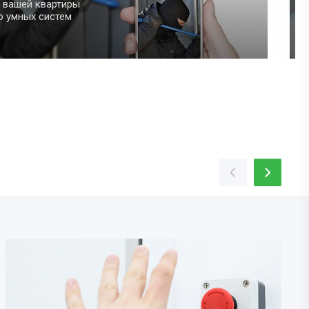
дневные задачи
 участия
рощает быт.