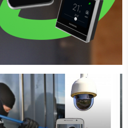
"
в дома,