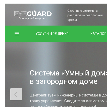
Охранные системы и
разработка безопасной
среды
УСЛУГИ И РЕШЕНИЯ
КАТАЛОГ
Система «Умный дом
в загородном доме
Централизуем инженерные системы в до
точку управления. Следите за климатом,
водоснабжением даже в поездках!