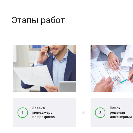
Этапы работ
Заявка
Поиск
менеджеру
решения
1
2
по продажам
инженерами