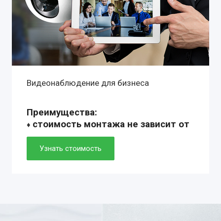
Видеонаблюдение для бизнеса
Преимущества:
стоимость монтажа не зависит от
♦
сложности установки
♦ профессиональное оборудование с
Узнать стоимость
гарантией 1-10 лет
♦ собственный монтажные группы:
установка от 2 до 6 часов
♦ технические решения любой
комплектации: готовые и
индивидуальные