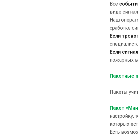
Все
событи
виде сигнал
Наш операто
сработке с
Если трево
специалиста
Если сигна
пожарных в 
Пакетные 
Пакеты учи
Пакет «Ми
настройку, 
которых ест
Есть возмо