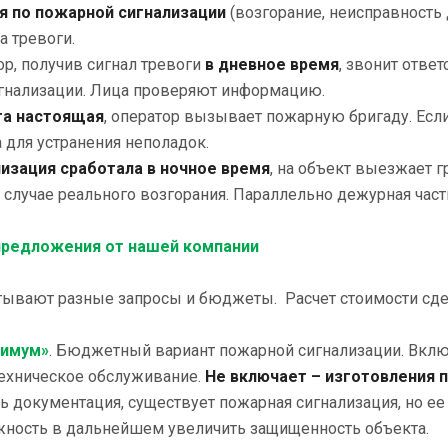
я по пожарной сигнализации
(возгорание, неисправность
а тревоги.
р, получив сигнал тревоги
в дневное время
, звонит отве
игнализации. Лица проверяют информацию.
га настоящая
, оператор вызывает пожарную бригаду. Есл
 для устранения неполадок.
лизация сработала в ночное время
, на объект выезжает 
случае реального возгорания. Параллельно дежурная част
предложения от нашей компании
тывают разные запросы и бюджеты. Расчет стоимости сдел
нимум»
. Бюджетный вариант пожарной сигнализации. Включ
техническое обслуживание.
Не включает – изготовления 
ь документация, существует пожарная сигнализация, но ее
жность в дальнейшем увеличить защищенность объекта.