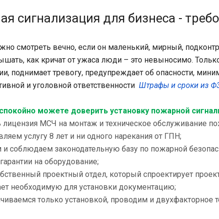
я сигнализация для бизнеса - треб
жно смотреть вечно, если он маленький, мирный, подконтр
ышать, как кричат от ужаса люди – это невыносимо. Толь
ии, поднимает тревогу, предупреждает об опасности, мини
тивной и уголовной ответственности
Штрафы и сроки из ФЗ
спокойно можете доверить установку пожарной сигнал
ть лицензия МСЧ на монтаж и техническое обслуживание п
вляем услугу 8 лет и ни одного нарекания от ГПН;
м и соблюдаем законодательную базу по пожарной безопас
 гарантии на оборудование;
обственный проектный отдел, который спроектирует прое
ает необходимую для установки документацию;
ичиваемся только установкой, проводим и двухфакторное 