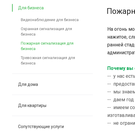
Для бизнеса
Пожарна
Видеонаблюдение для бизнеса
На огонь мо
Охранная сигнализация для
бизнеса
нажитое, сл
Пожарная сигнализация для
ранней стад
бизнеса
администра
Тревожная сигнализация для
бизнеса
Почему вы 
-- у нас ес
-- предоста
Для дома
-- мы знае
-- даем год
Для квартиры
-- имеем с
изготавлив
-- не огран
Сопутствующие услуги