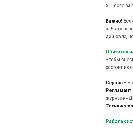
5. После за
Важно!
Есл
работоспос
дешевле, че
Обязательн
Чтобы обес
состоит из 
Сервис
– у
Регламент
журнале «Д
Техническ
Работа сис