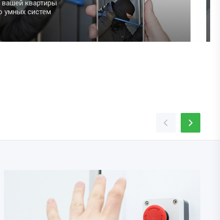
дневные задачи
 участия
рощает быт.