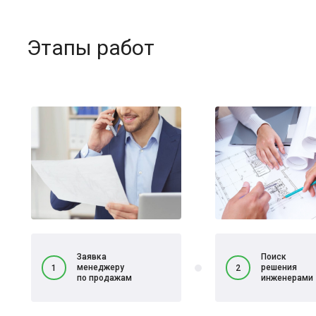
Этапы работ
Заявка
Поиск
менеджеру
решения
1
2
по продажам
инженерами