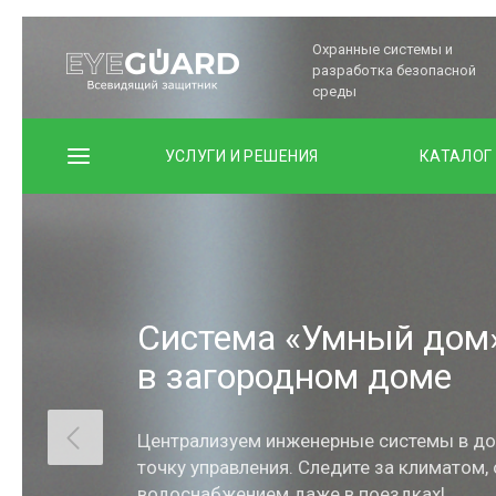
Охранные системы и
разработка безопасной
среды
УСЛУГИ И РЕШЕНИЯ
КАТАЛОГ
Система «Умный дом
в загородном доме
Централизуем инженерные системы в до
точку управления. Следите за климатом,
водоснабжением даже в поездках!