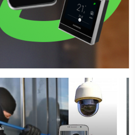
"
в дома,