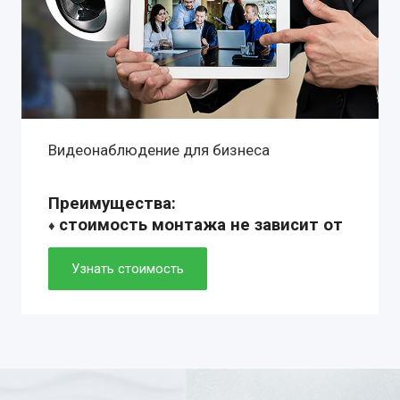
Видеонаблюдение для бизнеса
Преимущества:
стоимость монтажа не зависит от
♦
сложности установки
♦ профессиональное оборудование с
Узнать стоимость
гарантией 1-10 лет
♦ собственный монтажные группы:
установка от 2 до 6 часов
♦ технические решения любой
комплектации: готовые и
индивидуальные